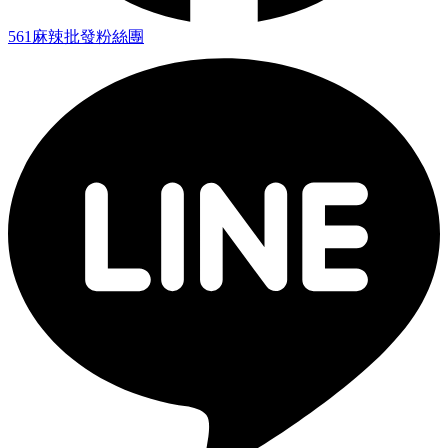
561麻辣批發粉絲團