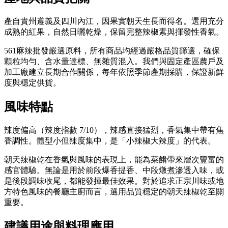
產自貴州遵義及四川內江，因果實朝天生長而得名。選用充分
成熟的紅果，自然日曬乾燥，保留完整辣椒素與揮發性香氣。
561麻辣批發嚴選原料，所有商品均經過嚴格品質篩選，確保
顆粒均勻、含水量達標、無雜質混入。我們與固定產區農戶及
加工廠建立長期合作關係，每年依照季節產期採購，保證新鮮
度與穩定供貨。
風味特點
辣度偏高（辣度指數 7/10），辣感直接猛烈，香氣集中帶有焦
香調性。體型小但辣度集中，是「小辣椒大辣度」的代表。
朝天辣椒乾在香氣與風味的表現上，能為菜餚帶來層次豐富的
感官體驗。無論是用於前段爆香提香、中段燉煮滲透入味，或
是後段調味收尾，都能發揮最佳效果。對於追求正宗川味或地
方特色風味的餐廳主廚而言，選用品質穩定的朝天辣椒乾至關
重要。
建議用途與料理應用