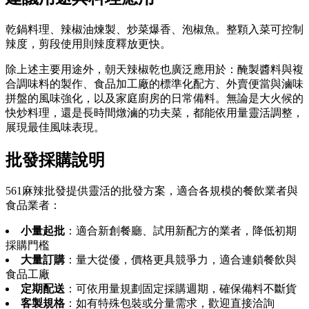
乾鍋料理、辣椒油煉製、炒菜爆香、泡椒魚。整顆入菜可控制
辣度，剪段使用則辣度釋放更快。
除上述主要用途外，朝天辣椒乾也廣泛應用於：醃製醬料與複
合調味料的製作、食品加工廠的標準化配方、外賣便當與滷味
拼盤的風味強化，以及家庭廚房的日常備料。無論是大火候的
快炒料理，還是長時間燉滷的功夫菜，都能依用量靈活調整，
展現最佳風味表現。
批發採購說明
561麻辣批發提供靈活的批發方案，適合各規模的餐飲業者與
食品業者：
小量起批
：適合新創餐廳、試用新配方的業者，降低初期
採購門檻
大量訂購
：量大從優，價格更具競爭力，適合連鎖餐飲與
食品工廠
定期配送
：可依用量規劃固定採購週期，確保備料不斷貨
客製規格
：如有特殊包裝或分量需求，歡迎直接洽詢