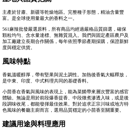
主產於甘肅、新疆等乾燥地區。完整種子形態，精油含量豐
富。是全球使用量最大的香料之一。
561麻辣批發嚴選原料，所有商品均經過嚴格品質篩選，確保
顆粒均勻、含水量達標、無雜質混入。我們與固定產區農戶及
加工廠建立長期合作關係，每年依照季節產期採購，保證新鮮
度與穩定供貨。
風味特點
香氣溫暖醇厚，帶有堅果與泥土調性。加熱後香氣大幅釋放，
是中東、印度、中式料理共同的基礎香料。
小茴香在香氣與風味的表現上，能為菜餚帶來層次豐富的感官
體驗。無論是用於前段爆香提香、中段燉煮滲透入味，或是後
段調味收尾，都能發揮最佳效果。對於追求正宗川味或地方特
色風味的餐廳主廚而言，選用品質穩定的小茴香至關重要。
建議用途與料理應用