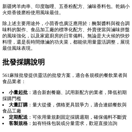
新疆烤羊肉串、印度咖哩、五香粉配方、滷味香料包。乾鍋小
火焙香後磨粉使用風味最佳。
除上述主要用途外，小茴香也廣泛應用於：醃製醬料與複合調
味料的製作、食品加工廠的標準化配方、外賣便當與滷味拼盤
的風味強化，以及家庭廚房的日常備料。無論是大火候的快炒
料理，還是長時間燉滷的功夫菜，都能依用量靈活調整，展現
最佳風味表現。
批發採購說明
561麻辣批發提供靈活的批發方案，適合各規模的餐飲業者與
食品業者：
小量起批
：適合新創餐廳、試用新配方的業者，降低初期
採購門檻
大量訂購
：量大從優，價格更具競爭力，適合連鎖餐飲與
食品工廠
定期配送
：可依用量規劃固定採購週期，確保備料不斷貨
客製規格
：如有特殊包裝或分量需求，歡迎直接洽詢