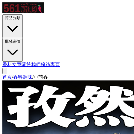
商品分類
批發詢價
香料文章
關於我們
粉絲專頁
首頁
/
香料調味
/
小茴香