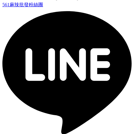
561麻辣批發粉絲團