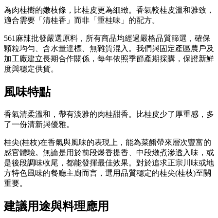
為肉桂樹的嫩枝條，比桂皮更為細緻。香氣較桂皮溫和雅致，
適合需要「清桂香」而非「重桂味」的配方。
561麻辣批發嚴選原料，所有商品均經過嚴格品質篩選，確保
顆粒均勻、含水量達標、無雜質混入。我們與固定產區農戶及
加工廠建立長期合作關係，每年依照季節產期採購，保證新鮮
度與穩定供貨。
風味特點
香氣清柔溫和，帶有淡雅的肉桂甜香。比桂皮少了厚重感，多
了一份清新與優雅。
桂尖(桂枝)在香氣與風味的表現上，能為菜餚帶來層次豐富的
感官體驗。無論是用於前段爆香提香、中段燉煮滲透入味，或
是後段調味收尾，都能發揮最佳效果。對於追求正宗川味或地
方特色風味的餐廳主廚而言，選用品質穩定的桂尖(桂枝)至關
重要。
建議用途與料理應用