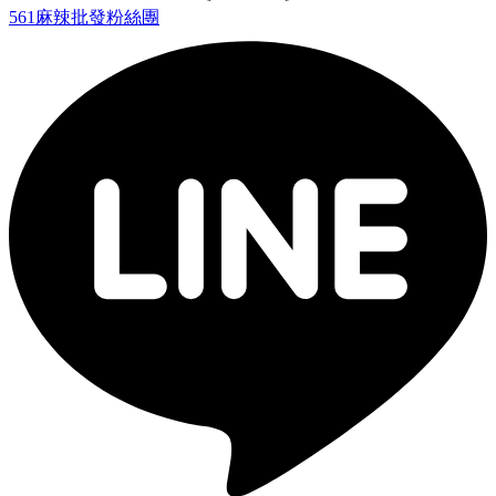
561麻辣批發粉絲團