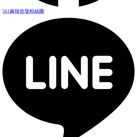
561麻辣批發粉絲團