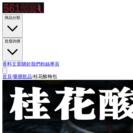
商品分類
批發詢價
香料文章
關於我們
粉絲專頁
首頁
/
藥膳飲品
/
桂花酸梅包