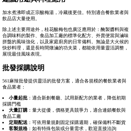
加水煮沸即成正宗酸梅湯，冷藏後更佳。特別適合餐飲業者與
飲品店大量使用。
除上述主要用途外，桂花酸梅包也廣泛應用於：醃製醬料與複
合調味料的製作、食品加工廠的標準化配方、外賣便當與滷味
拼盤的風味強化，以及家庭廚房的日常備料。無論是大火候的
快炒料理，還是長時間燉滷的功夫菜，都能依用量靈活調整，
展現最佳風味表現。
批發採購說明
561麻辣批發提供靈活的批發方案，適合各規模的餐飲業者與
食品業者：
小量起批
：適合新創餐廳、試用新配方的業者，降低初期
採購門檻
大量訂購
：量大從優，價格更具競爭力，適合連鎖餐飲與
食品工廠
定期配送
：可依用量規劃固定採購週期，確保備料不斷貨
客製規格
：如有特殊包裝或分量需求，歡迎直接洽詢