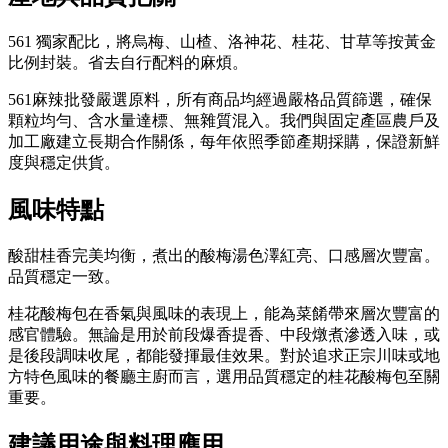
561 獨家配比，將烏梅、山楂、洛神花、桂花、甘草等按黃金
比例封裝。省去自行配料的麻煩。
561麻辣批發嚴選原料，所有商品均經過嚴格品質篩選，確保
顆粒均勻、含水量達標、無雜質混入。我們與固定產區農戶及
加工廠建立長期合作關係，每年依照季節產期採購，保證新鮮
度與穩定供貨。
風味特點
酸甜桂香完美均衡，煮出的酸梅湯色澤紅亮、口感層次豐富。
品質穩定一致。
桂花酸梅包在香氣與風味的表現上，能為菜餚帶來層次豐富的
感官體驗。無論是用於前段爆香提香、中段燉煮滲透入味，或
是後段調味收尾，都能發揮最佳效果。對於追求正宗川味或地
方特色風味的餐廳主廚而言，選用品質穩定的桂花酸梅包至關
重要。
建議用途與料理應用