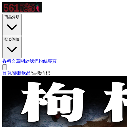
商品分類
批發詢價
香料文章
關於我們
粉絲專頁
首頁
/
藥膳飲品
/
生機枸杞