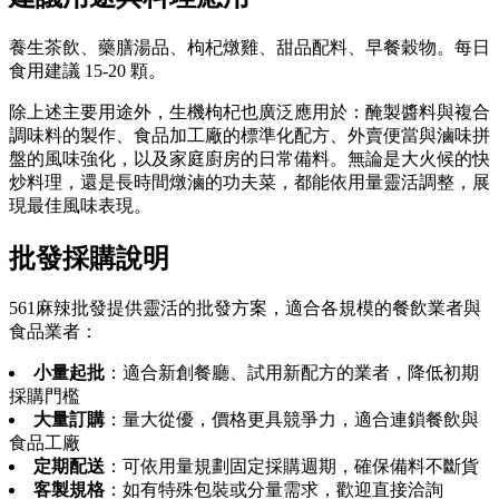
養生茶飲、藥膳湯品、枸杞燉雞、甜品配料、早餐穀物。每日
食用建議 15-20 顆。
除上述主要用途外，生機枸杞也廣泛應用於：醃製醬料與複合
調味料的製作、食品加工廠的標準化配方、外賣便當與滷味拼
盤的風味強化，以及家庭廚房的日常備料。無論是大火候的快
炒料理，還是長時間燉滷的功夫菜，都能依用量靈活調整，展
現最佳風味表現。
批發採購說明
561麻辣批發提供靈活的批發方案，適合各規模的餐飲業者與
食品業者：
小量起批
：適合新創餐廳、試用新配方的業者，降低初期
採購門檻
大量訂購
：量大從優，價格更具競爭力，適合連鎖餐飲與
食品工廠
定期配送
：可依用量規劃固定採購週期，確保備料不斷貨
客製規格
：如有特殊包裝或分量需求，歡迎直接洽詢