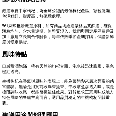
嚴選寧夏中寧枸杞，為全球公認的最佳枸杞產區。顆粒飽滿、
色澤鮮紅、甜度高，無硫燻處理。
561麻辣批發嚴選原料，所有商品均經過嚴格品質篩選，確保
顆粒均勻、含水量達標、無雜質混入。我們與固定產區農戶及
加工廠建立長期合作關係，每年依照季節產期採購，保證新鮮
度與穩定供貨。
風味特點
口感甜潤飽滿，帶有天然的枸杞甘甜。泡水後迅速膨脹，湯色
橙紅透亮。
生機枸杞在香氣與風味的表現上，能為菜餚帶來層次豐富的感
官體驗。無論是用於前段爆香提香、中段燉煮滲透入味，或是
後段調味收尾，都能發揮最佳效果。對於追求正宗川味或地方
特色風味的餐廳主廚而言，選用品質穩定的生機枸杞至關重
要。
建議用途與料理應用