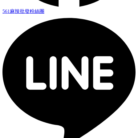
561麻辣批發粉絲團