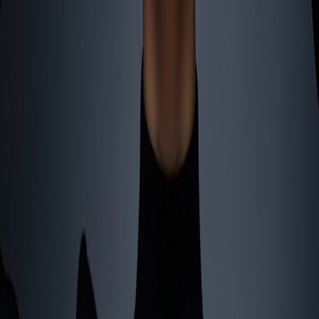
561麻辣批發粉絲團