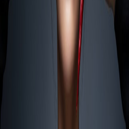
下一篇 →
辣椒批發怎麼挑？降成本又保品質的完整採購攻略
561麻辣批發
統編：90292627
新北市板橋區中山路二段50號4F
客服時間：上班日 11:00 ~ 18:00